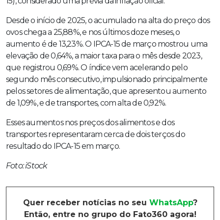
15), considerado uma prévia da inflação oficial.
Desde o início de 2025, o acumulado na alta do preço dos
ovos chega a 25,88%, e nos últimos doze meses, o
aumento é de 13,23%. O IPCA-15 de março mostrou uma
elevação de 0,64%, a maior taxa para o mês desde 2023,
que registrou 0,69%. O índice vem acelerando pelo
segundo mês consecutivo, impulsionado principalmente
pelos setores de alimentação, que apresentou aumento
de 1,09%, e de transportes, com alta de 0,92%.
Esses aumentos nos preços dos alimentos e dos
transportes representaram cerca de dois terços do
resultado do IPCA-15 em março.
Foto: iStock
Quer receber notícias no seu
WhatsApp
?
Então, entre no grupo do Fato360 agora!