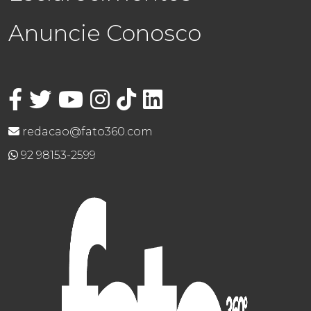
Anuncie Conosco
redacao@fato360.com
92 98153-2599