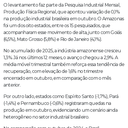
O levantamento faz parte da Pesquisa Industrial Mensal,
Produção Física Regional, que apontou variação de 0,1%
na produção industrial brasileira em outubro. O Amazonas
foi um dos oito estados, entre os 15 pesquisados, que
acompanharam esse movimento de alta, junto com Goiás
(6,5%), Mato Grosso (5,8%) e Rio de Janeiro (4,1%).
No acumulado de 2025, a indústria amazonense cresceu
1,3%. Já nos últimos 12 meses, o avanço chegou a 2,9%. A
média móvel trimestral também reforça essa tendência de
recuperação, com elevação de 1,6% no trimestre
encerrado em outubro, em comparação com o mês
anterior.
Por outro lado, estados como Espírito Santo (-1,7%), Pará
(-1,4%) e Pernambuco (-0,6%) registraram quedas na
produção em outubro, evidenciando um cenário ainda
heterogêneo no setor industrial brasileiro.