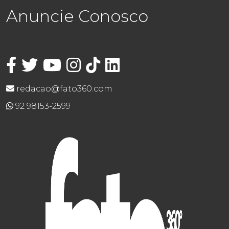
Anuncie Conosco
redacao@fato360.com
92 98153-2599