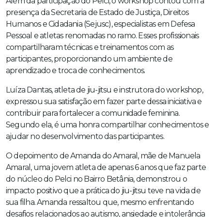
Além da participação do Pelci, o workshop contou com a
presença da Secretaria de Estado de Justiça, Direitos
Humanos e Cidadania (Sejusc), especialistas em Defesa
Pessoal e atletas renomadas no ramo. Esses profissionais
compartilharam técnicas e treinamentos com as
participantes, proporcionando um ambiente de
aprendizado e troca de conhecimentos.
Luíza Dantas, atleta de jiu-jitsu e instrutora do workshop,
expressou sua satisfação em fazer parte dessa iniciativa e
contribuir para fortalecer a comunidade feminina.
Segundo ela, é uma honra compartilhar conhecimentos e
ajudar no desenvolvimento das participantes.
O depoimento de Amanda do Amaral, mãe de Manuela
Amaral, uma jovem atleta de apenas 6 anos que faz parte
do núcleo do Pelci no Bairro Betânia, demonstrou o
impacto positivo que a prática do jiu-jitsu teve na vida de
sua filha. Amanda ressaltou que, mesmo enfrentando
desafios relacionados ao autismo, ansiedade e intolerância