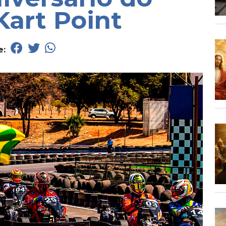
art Point
e: