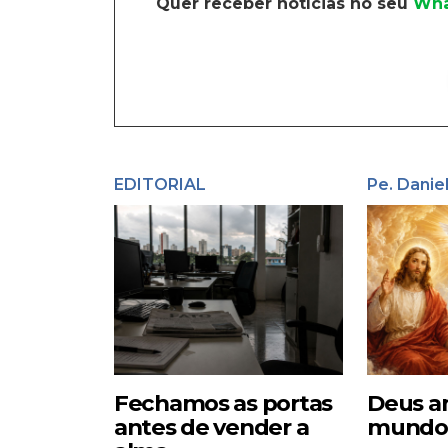
Quer receber notícias no seu
Wha
EDITORIAL
Pe. Danie
Fechamos as portas
Deus a
antes de vender a
mundo –