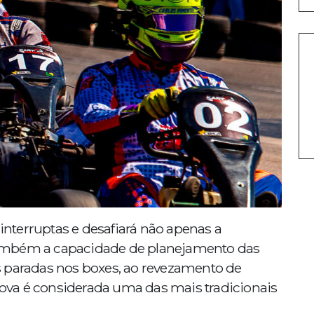
ninterruptas e desafiará não apenas a
ambém a capacidade de planejamento das
s paradas nos boxes, ao revezamento de
prova é considerada uma das mais tradicionais