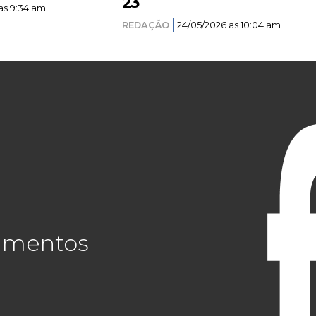
23
as 9:34 am
REDAÇÃO
24/05/2026 as 10:04 am
cimentos