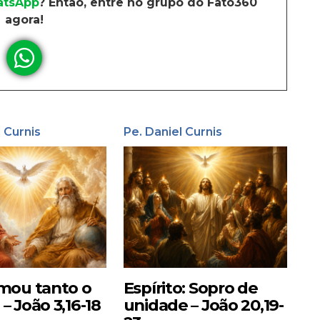
tsApp
? Então, entre no grupo do Fato360
agora!
l Curnis
Pe. Daniel Curnis
mou tanto o
Espírito: Sopro de
 João 3,16-18
unidade – João 20,19-