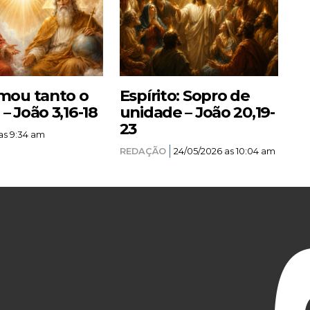
mou tanto o
Espírito: Sopro de
 João 3,16-18
unidade – João 20,19-
23
as 9:34 am
REDAÇÃO
24/05/2026 as 10:04 am