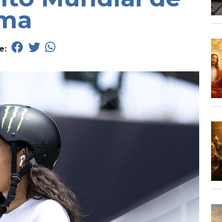
oma
e: