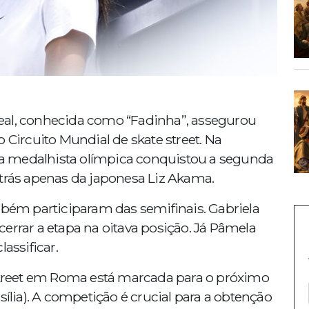
a Leal, conhecida como “Fadinha”, assegurou
 Circuito Mundial de skate street. Na
, a medalhista olímpica conquistou a segunda
atrás apenas da japonesa Liz Akama.
mbém participaram das semifinais. Gabriela
errar a etapa na oitava posição. Já Pâmela
assificar.
 Street em Roma está marcada para o próximo
sília). A competição é crucial para a obtenção