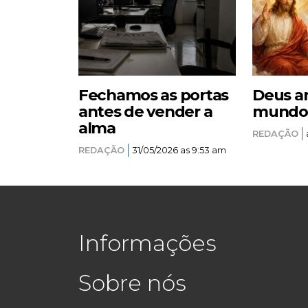
Fechamos as portas
Deus a
antes de vender a
mundo –
alma
REDAÇÃO
REDAÇÃO
31/05/2026 as 9:53 am
Informações
Sobre nós