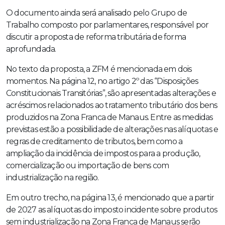
O documento ainda será analisado pelo Grupo de
Trabalho composto por parlamentares, responsável por
discutir a proposta de reforma tributária de forma
aprofundada.
No texto da proposta, a ZFM é mencionada em dois
momentos. Na página 12, no artigo 2º das “Disposições
Constitucionais Transitórias”, são apresentadas alterações e
acréscimos relacionados ao tratamento tributário dos bens
produzidos na Zona Franca de Manaus. Entre as medidas
previstas estão a possibilidade de alterações nas alíquotas e
regras de creditamento de tributos, bem como a
ampliação da incidência de impostos para a produção,
comercialização ou importação de bens com
industrialização na região.
Em outro trecho, na página 13, é mencionado que a partir
de 2027 as alíquotas do imposto incidente sobre produtos
sem industrialização na Zona Franca de Manaus serão