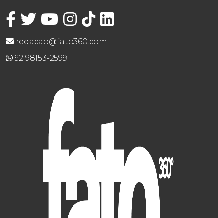
redacao@fato360.com
92 98153-2599