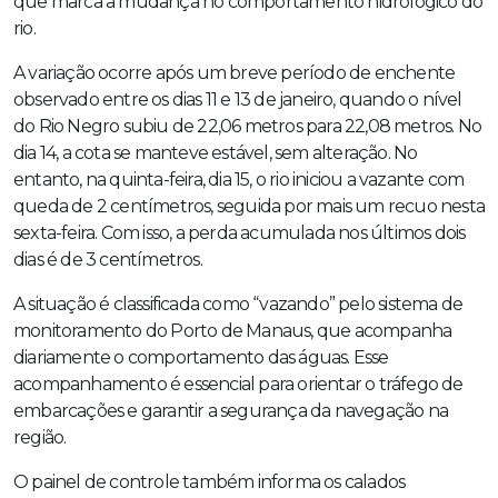
que marca a mudança no comportamento hidrológico do
rio.
A variação ocorre após um breve período de enchente
observado entre os dias 11 e 13 de janeiro, quando o nível
do Rio Negro subiu de 22,06 metros para 22,08 metros. No
dia 14, a cota se manteve estável, sem alteração. No
entanto, na quinta-feira, dia 15, o rio iniciou a vazante com
queda de 2 centímetros, seguida por mais um recuo nesta
sexta-feira. Com isso, a perda acumulada nos últimos dois
dias é de 3 centímetros.
A situação é classificada como “vazando” pelo sistema de
monitoramento do Porto de Manaus, que acompanha
diariamente o comportamento das águas. Esse
acompanhamento é essencial para orientar o tráfego de
embarcações e garantir a segurança da navegação na
região.
O painel de controle também informa os calados