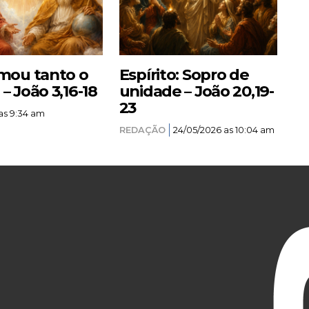
mou tanto o
Espírito: Sopro de
 João 3,16-18
unidade – João 20,19-
23
as 9:34 am
REDAÇÃO
24/05/2026 as 10:04 am