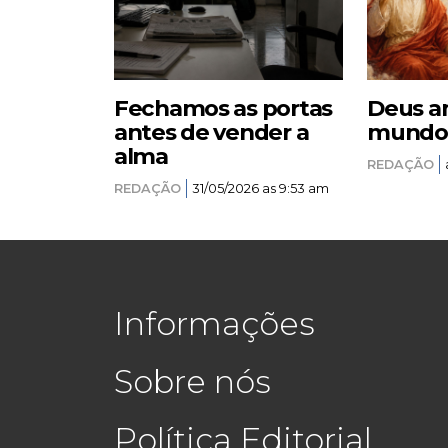
Fechamos as portas
Deus a
antes de vender a
mundo –
alma
REDAÇÃO
REDAÇÃO
31/05/2026 as 9:53 am
Informações
Sobre nós
Política Editorial