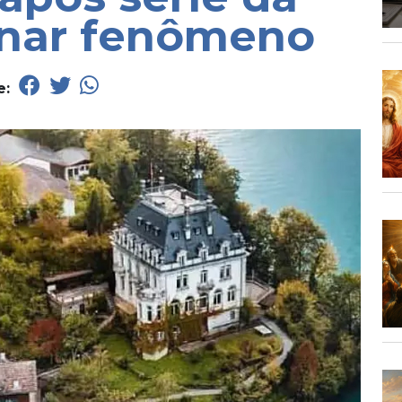
ornar fenômeno
e: