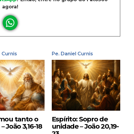
agora!
l Curnis
Pe. Daniel Curnis
mou tanto o
Espírito: Sopro de
 João 3,16-18
unidade – João 20,19-
23