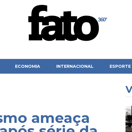
ECONOMIA
INTERNACIONAL
ESPORTE
V
ismo ameaça
após série da