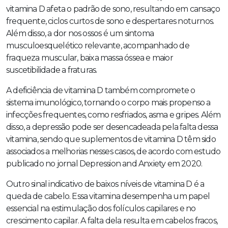
vitamina D afeta o padrão de sono, resultando em cansaço
frequente, ciclos curtos de sono e despertares noturnos.
Além disso, a dor nos ossos é um sintoma
musculoesquelético relevante, acompanhado de
fraqueza muscular, baixa massa óssea e maior
suscetibilidade a fraturas.
A deficiência de vitamina D também compromete o
sistema imunológico, tornando o corpo mais propenso a
infecções frequentes, como resfriados, asma e gripes. Além
disso, a depressão pode ser desencadeada pela falta dessa
vitamina, sendo que suplementos de vitamina D têm sido
associados a melhorias nesses casos, de acordo com estudo
publicado no jornal Depression and Anxiety em 2020.
Outro sinal indicativo de baixos níveis de vitamina D é a
queda de cabelo. Essa vitamina desempenha um papel
essencial na estimulação dos folículos capilares e no
crescimento capilar. A falta dela resulta em cabelos fracos,