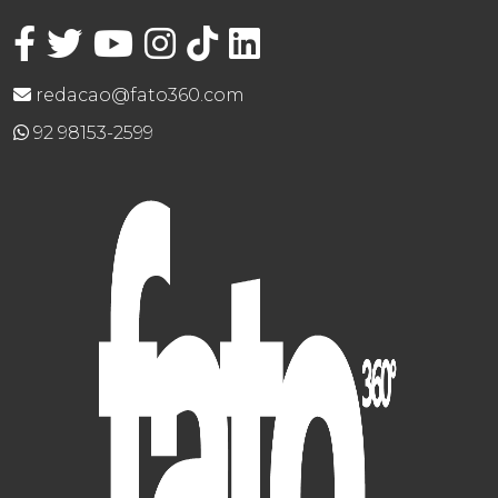
redacao@fato360.com
92 98153-2599