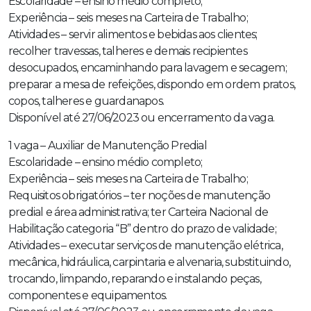
Escolaridade – ensino médio completo;
Experiência – seis meses na Carteira de Trabalho;
Atividades – servir alimentos e bebidas aos clientes;
recolher travessas, talheres e demais recipientes
desocupados, encaminhando para lavagem e secagem;
preparar a mesa de refeições, dispondo em ordem pratos,
copos, talheres e guardanapos.
Disponível até 27/06/2023 ou encerramento da vaga.
1 vaga – Auxiliar de Manutenção Predial
Escolaridade – ensino médio completo;
Experiência – seis meses na Carteira de Trabalho;
Requisitos obrigatórios – ter noções de manutenção
predial e área administrativa; ter Carteira Nacional de
Habilitação categoria “B” dentro do prazo de validade;
Atividades – executar serviços de manutenção elétrica,
mecânica, hidráulica, carpintaria e alvenaria, substituindo,
trocando, limpando, reparando e instalando peças,
componentes e equipamentos.