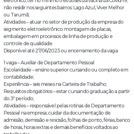
eletrônico; ter no mínimo três doses da vacina da Covid-19;
não residir nos seguintes bairros: Lago Azul, Viver Melhor
ou Tarumã;
Atividades – atuar no setor de produção da empresa do
segmento eletroeletrônico: montagem de placas,
embalagem em processos de linha de produção e
controle de qualidade.
Disponível até 27/06/2023 ou encerramento da vaga.
1 vaga – Auxiliar de Departamento Pessoal
Escolaridade – ensino superior cursando ou completo em
contabilidade;
Experiência – seis meses na Carteira de Trabalho;
Requisitos obrigatórios – estar cursando graduação a partir
do 3º período;
Atividades – responsável pelas rotinas de Departamento
Pessoal na empresa; cuidar da documentação de
admissão, demissão e rescisão, folhas de ponto, férias, banco
de horas, horas extras e demais benefícios voltados ao