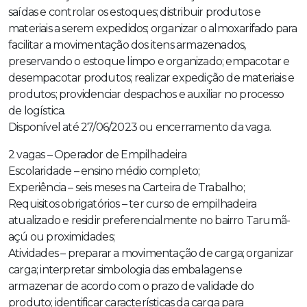
saídas e controlar os estoques; distribuir produtos e
materiais a serem expedidos; organizar o almoxarifado para
facilitar a movimentação dos itens armazenados,
preservando o estoque limpo e organizado; empacotar e
desempacotar produtos; realizar expedição de materiais e
produtos; providenciar despachos e auxiliar no processo
de logística.
Disponível até 27/06/2023 ou encerramento da vaga.
2 vagas – Operador de Empilhadeira
Escolaridade – ensino médio completo;
Experiência – seis meses na Carteira de Trabalho;
Requisitos obrigatórios – ter curso de empilhadeira
atualizado e residir preferencialmente no bairro Tarumã-
açú ou proximidades;
Atividades – preparar a movimentação de carga; organizar
carga; interpretar simbologia das embalagens e
armazenar de acordo com o prazo de validade do
produto; identificar características da carga para