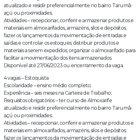
atualizado e residir preferencialmente no bairro Tarumã-
açú ou proximidades;
Atividades – recepcionar, conferir e armazenar produtos e
materiais em almoxarifados, armazéns, silos e depósitos;
fazer os lançamentos da movimentação de entradas e
saídas e controlar os estoques; distribuir produtos e
materiais a serem expedidos; organizar o almoxarifado para
facilitar a movimentação dos itens armazenados.
Disponível até 27/06/2023 ou encerramento da vaga.
4 vagas – Estoquista
Escolaridade – ensino médio completo;
Experiência – seis meses na Carteira de Trabalho;
Requisitos obrigatórios – ter curso de Almoxarife
atualizado e residir preferencialmente no bairro Tarumã-
açú ou proximidades;
Atividades – recepcionar, conferir e armazenar produtos e
materiais em almoxarifados, armazéns, silos e depósitos;
fazer os lançamentos da movimentação de entradas e