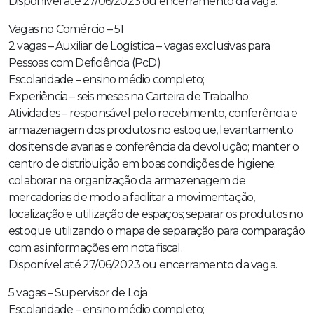
Disponível até 27/06/2023 ou encerramento da vaga.
Vagas no Comércio – 51
2 vagas – Auxiliar de Logística – vagas exclusivas para
Pessoas com Deficiência (PcD)
Escolaridade – ensino médio completo;
Experiência – seis meses na Carteira de Trabalho;
Atividades – responsável pelo recebimento, conferência e
armazenagem dos produtos no estoque, levantamento
dos itens de avarias e conferência da devolução; manter o
centro de distribuição em boas condições de higiene;
colaborar na organização da armazenagem de
mercadorias de modo a facilitar a movimentação,
localização e utilização de espaços; separar os produtos no
estoque utilizando o mapa de separação para comparação
com as informações em nota fiscal.
Disponível até 27/06/2023 ou encerramento da vaga.
5 vagas – Supervisor de Loja
Escolaridade – ensino médio completo;