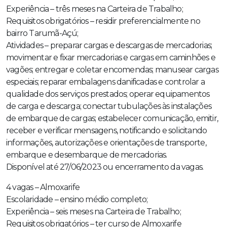
Experiência – três meses na Carteira de Trabalho;
Requisitos obrigatórios – residir preferencialmente no
bairro Tarumã-Açú;
Atividades – preparar cargas e descargas de mercadorias;
movimentar e fixar mercadorias e cargas em caminhões e
vagões; entregar e coletar encomendas; manusear cargas
especiais; reparar embalagens danificadas e controlar a
qualidade dos serviços prestados; operar equipamentos
de carga e descarga; conectar tubulações às instalações
de embarque de cargas; estabelecer comunicação, emitir,
receber e verificar mensagens, notificando e solicitando
informações, autorizações e orientações de transporte,
embarque e desembarque de mercadorias.
Disponível até 27/06/2023 ou encerramento da vagas.
4 vagas – Almoxarife
Escolaridade – ensino médio completo;
Experiência – seis meses na Carteira de Trabalho;
Requisitos obrigatórios – ter curso de Almoxarife