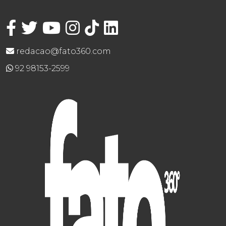
redacao@fato360.com
92 98153-2599