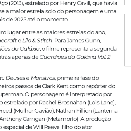
Aço
(2013), estrelado por Henry Cavill, que havia
se a maior estreia solo do personagem e uma
nais de 2025 até o momento.
ro lugar entre as maiores estreias do ano,
ecraft
e
Lilo & Stitch
. Para James Gunn,
ões da Galáxia
, o filme representa a segunda
 atrás apenas de
Guardiões da Galáxia Vol. 2
m: Deuses e Monstros
, primeira fase do
eiros passos de Clark Kent como repórter do
 Superman. O personagem é interpretado por
 estrelado por Rachel Brosnahan (Lois Lane),
erced (Mulher Gavião), Nathan Fillion (Lanterna
 e Anthony Carrigan (Metamorfo). A produção
pecial de Will Reeve, filho do ator