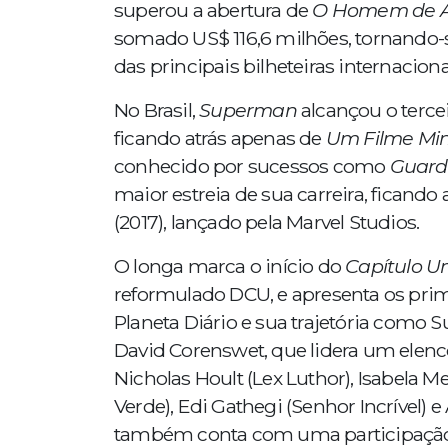
superou a abertura de
O Homem de 
somado US$ 116,6 milhões, tornando-
das principais bilheteiras internacio
No Brasil,
Superman
alcançou o tercei
ficando atrás apenas de
Um Filme Min
conhecido por sucessos como
Guardi
maior estreia de sua carreira, ficando
(2017), lançado pela Marvel Studios.
O longa marca o início do
Capítulo U
reformulado DCU, e apresenta os prim
Planeta Diário e sua trajetória como
David Corenswet, que lidera um elenco
Nicholas Hoult (Lex Luthor), Isabela M
Verde), Edi Gathegi (Senhor Incrível)
também conta com uma participação es