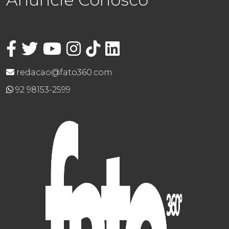
redacao@fato360.com
92 98153-2599