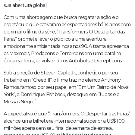
sua abertura global.
Com uma abordagem que busca resgatar a ação e o
espetáculo que cativaram os espectadores há 14 anos com
o primeiro filme da série, “Transformers: O Despertar das
Feras” promete levar o público a uma aventura
emocionante ambientada nos anos 90. A trama apresenta
os Maximals, Predacons e Terrorcons em uma batalha
épica na Terra, envolvendo os Autobots e Decepticons.
Sob a direção de Steven Caple Jr., conhecido por seu
trabalho em “Creed II”, o filme traz no elenco Anthony
Ramos, famoso por seu papel em “Em Um Bairro de Nova
York”, e Dominique Fishback, destaque em “Judas e o
Messias Negro”.
A expectativa é que “Transformers: O Despertar das Feras”
alcance uma bilheteria internacional superior a US$ 100
milhões apenas em seu final de semana de estreia,