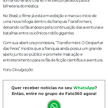
somando-se aos US$ 60 milhões projetados para a
bilheteria doméstica.
No Brasil, o filme já está em exibição e marca o início de
uma nova trilogia dentro da franquia Transformers,
deixando os fãs ansiosos pela continuação das aventuras e
batalhas entre os icônicos robôs gigantes.
Com sua abertura promissora, “Transformers: O Despertar
das Feras” mostra que a franquia ainda possui um grande
apelo junto ao público e promete mais ação e
entretenimento para os fãs de ficção científica e aventura.
Foto: Divulgação
Quer receber notícias no seu
WhatsApp
?
Então, entre no grupo do Fato360 agora!