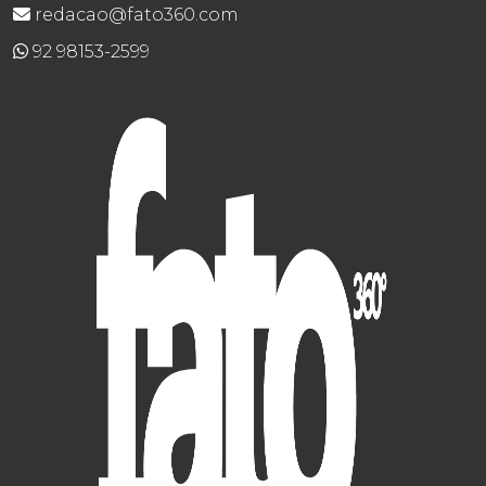
redacao@fato360.com
92 98153-2599