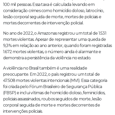
100 mil pessoas. Essa taxa é calculada levando em
consideração crimes como homicídio doloso, latrocínio,
lesão corporal seguida de morte, mortes de policiais e
mortes decorrentes de intervenção policial.
No ano de 2022, o Amazonas registrou um total de 1.531
mortes violentas. Apesar de representar uma queda de
9,3% em relação ao ano anterior, quando foram registradas
1.672 mortes violentas, o número ainda é alarmante e
demonstra a persistência da violência no estado.
A violência no Brasil também é uma realidade
preocupante. Em 2022, o país registrou um total de
47.508 mortes violentas intencionais (MVI). Essa categoria
foi criada pelo Fórum Brasileiro de Segurança Pública
(FBSP) e inclui vítimas de homicídio doloso, feminicídios,
policiais assassinados, roubos seguidos de morte, lesão
corporal seguida de morte e mortes decorrentes de
intervenções policiais.