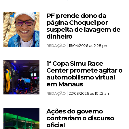
PF prende dono da
página Choquei por
suspeita de lavagem de
dinheiro
REDAÇÃO
15/04/2026 as 2:28 pm
1ª Copa Simu Race
Center promete agitar o
automobilismo virtual
em Manaus
REDAÇÃO
22/03/2026 as 10:52 am
Ações do governo
contrariam o discurso
oficial