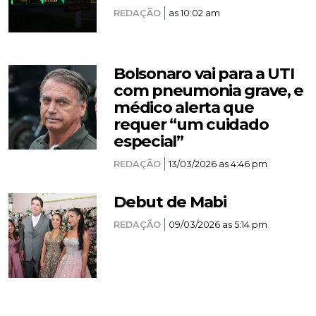
REDAÇÃO
as 10:02 am
Bolsonaro vai para a UTI
com pneumonia grave, e
médico alerta que
requer “um cuidado
especial”
REDAÇÃO
13/03/2026 as 4:46 pm
Debut de Mabi
REDAÇÃO
09/03/2026 as 5:14 pm