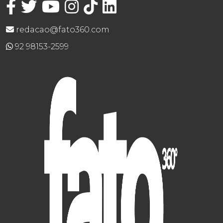
redacao@fato360.com
92 98153-2599