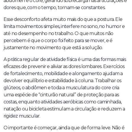
abdômen e o core, gerando sobrecarga nas articulações e
dores que, com o tempo, tornam-se constantes.
Esse desconforto afeta muito mais do que a postura. Ele
limita movimentos simples, interfere no sono, no humor e
até no desempenho no trabalho. O que muitos não
percebem é que o corpo foi feito para se mover, e é
justamente no movimento que está a solução.
A prática regular de atividade física é uma das formas mais
eficazes de prevenir e aliviar as dores lombares. Exercícios
de fortalecimento, mobilidade e alongamento ajudam a
devolver equilíbrio e estabilidade à coluna. Trabalhar os
glúteos, o abdômen e toda a musculatura do core cria
uma espécie de “cinturão natural” de proteção para as
costas, enquanto atividades aeróbicas como caminhada,
natação ou bicicleta estimulam a circulação e reduzem a
rigidez muscular.
O importante é começar, ainda que de forma leve. Não é