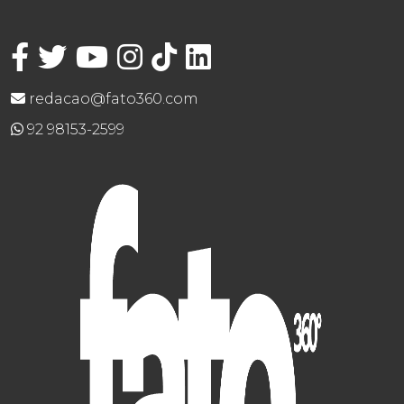
redacao@fato360.com
92 98153-2599