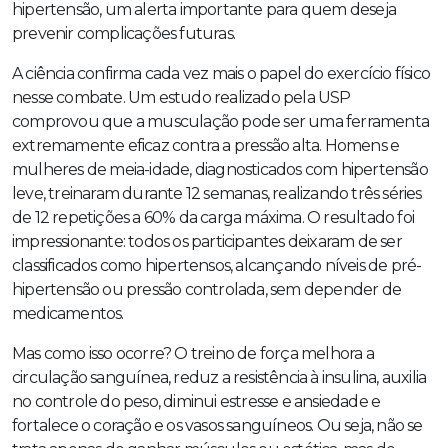
hipertensão, um alerta importante para quem deseja
prevenir complicações futuras.
A ciência confirma cada vez mais o papel do exercício físico
nesse combate. Um estudo realizado pela USP
comprovou que a musculação pode ser uma ferramenta
extremamente eficaz contra a pressão alta. Homens e
mulheres de meia-idade, diagnosticados com hipertensão
leve, treinaram durante 12 semanas, realizando três séries
de 12 repetições a 60% da carga máxima. O resultado foi
impressionante: todos os participantes deixaram de ser
classificados como hipertensos, alcançando níveis de pré-
hipertensão ou pressão controlada, sem depender de
medicamentos.
Mas como isso ocorre? O treino de força melhora a
circulação sanguínea, reduz a resistência à insulina, auxilia
no controle do peso, diminui estresse e ansiedade e
fortalece o coração e os vasos sanguíneos. Ou seja, não se