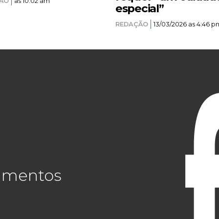
ÃO
as 10:02 am
especial”
REDAÇÃO
13/03/2026 as 4:46 p
cimentos