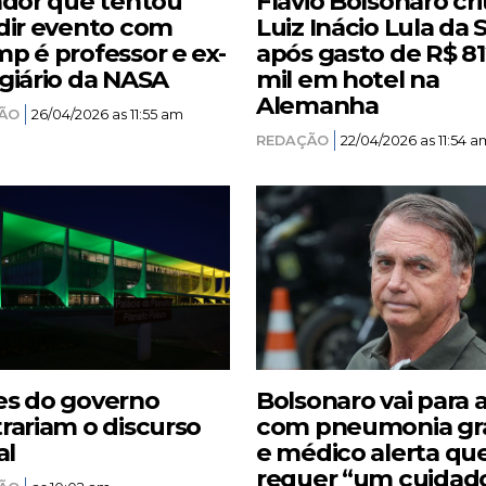
ador que tentou
Flávio Bolsonaro cri
dir evento com
Luiz Inácio Lula da S
p é professor e ex-
após gasto de R$ 8
giário da NASA
mil em hotel na
Alemanha
ÃO
26/04/2026 as 11:55 am
REDAÇÃO
22/04/2026 as 11:54 a
s do governo
Bolsonaro vai para 
rariam o discurso
com pneumonia gr
al
e médico alerta qu
requer “um cuidad