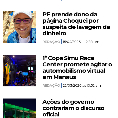
PF prende dono da
página Choquei por
suspeita de lavagem de
dinheiro
REDAÇÃO
15/04/2026 as 2:28 pm
1ª Copa Simu Race
Center promete agitar o
automobilismo virtual
em Manaus
REDAÇÃO
22/03/2026 as 10:52 am
Ações do governo
contrariam o discurso
oficial