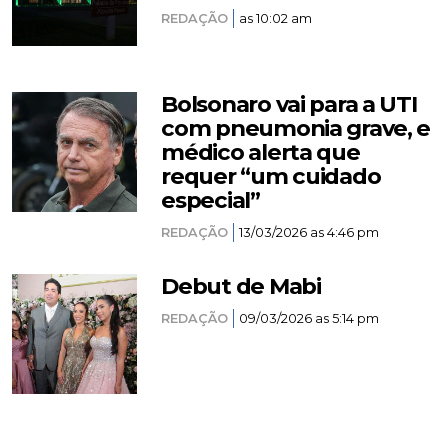
REDAÇÃO
as 10:02 am
Bolsonaro vai para a UTI
com pneumonia grave, e
médico alerta que
requer “um cuidado
especial”
REDAÇÃO
13/03/2026 as 4:46 pm
Debut de Mabi
REDAÇÃO
09/03/2026 as 5:14 pm