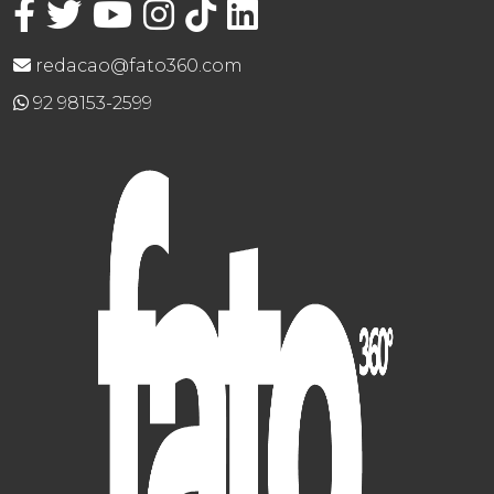
redacao@fato360.com
92 98153-2599