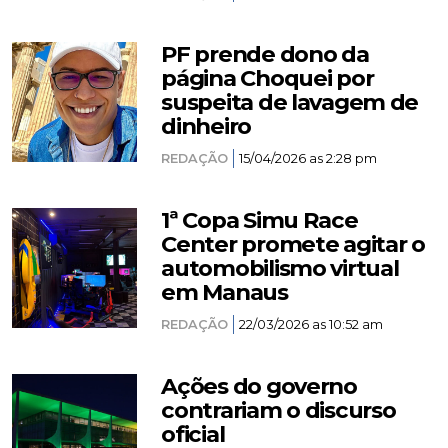
PF prende dono da
página Choquei por
suspeita de lavagem de
dinheiro
REDAÇÃO
15/04/2026 as 2:28 pm
1ª Copa Simu Race
Center promete agitar o
automobilismo virtual
em Manaus
REDAÇÃO
22/03/2026 as 10:52 am
Ações do governo
contrariam o discurso
oficial