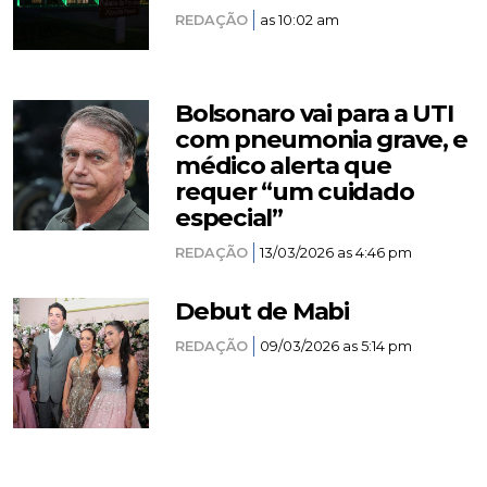
REDAÇÃO
as 10:02 am
Bolsonaro vai para a UTI
com pneumonia grave, e
médico alerta que
requer “um cuidado
especial”
REDAÇÃO
13/03/2026 as 4:46 pm
Debut de Mabi
REDAÇÃO
09/03/2026 as 5:14 pm