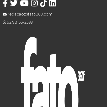
redacao@fato360.com
92 98153-2599