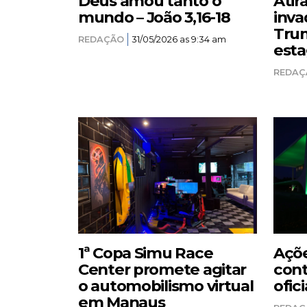
Deus amou tanto o
Atir
mundo – João 3,16-18
inva
Trum
REDAÇÃO
31/05/2026 as 9:34 am
esta
REDAÇ
1ª Copa Simu Race
Açõe
Center promete agitar
cont
o automobilismo virtual
ofici
em Manaus