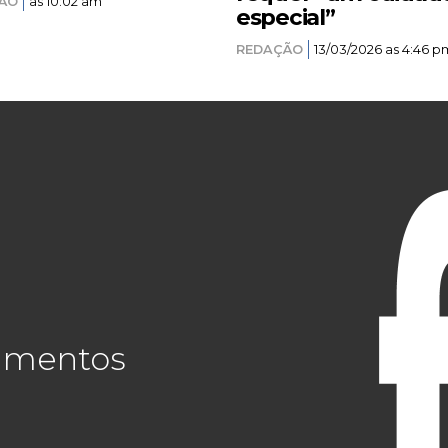
ÃO
as 10:02 am
especial”
REDAÇÃO
13/03/2026 as 4:46 p
cimentos