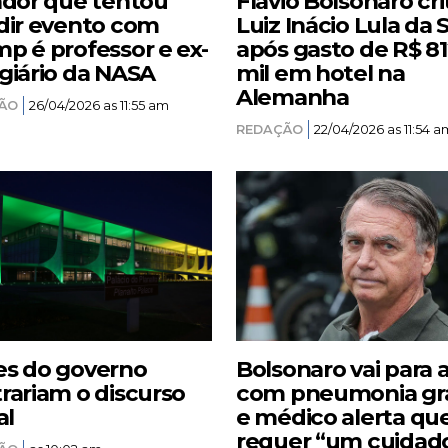
ador que tentou
Flávio Bolsonaro cri
dir evento com
Luiz Inácio Lula da S
p é professor e ex-
após gasto de R$ 8
giário da NASA
mil em hotel na
Alemanha
ÃO
26/04/2026 as 11:55 am
REDAÇÃO
22/04/2026 as 11:54 a
s do governo
Bolsonaro vai para 
rariam o discurso
com pneumonia gr
al
e médico alerta qu
requer “um cuidad