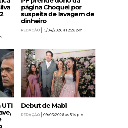
tica
PF prende dono da
ilva
página Choquei por
12
suspeita de lavagem de
dinheiro
REDAÇÃO
15/04/2026 as 2:28 pm
m
a UTI
Debut de Mabi
ave,
REDAÇÃO
09/03/2026 as 5:14 pm
e
o