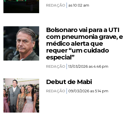
REDAÇÃO
as 10:02 am
Bolsonaro vai para a UTI
com pneumonia grave, e
médico alerta que
requer “um cuidado
especial”
REDAÇÃO
13/03/2026 as 4:46 pm
Debut de Mabi
REDAÇÃO
09/03/2026 as 5:14 pm