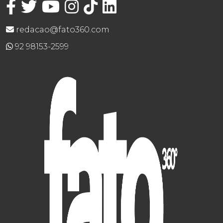
redacao@fato360.com
92 98153-2599