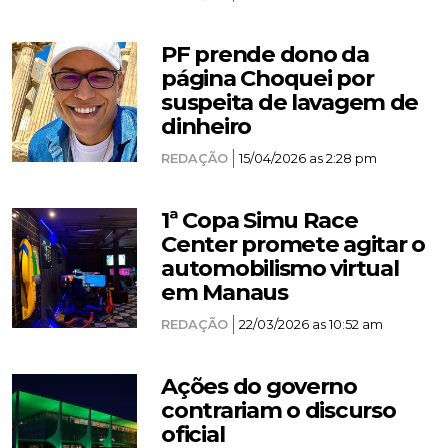
PF prende dono da
página Choquei por
suspeita de lavagem de
dinheiro
REDAÇÃO
15/04/2026 as 2:28 pm
1ª Copa Simu Race
Center promete agitar o
automobilismo virtual
em Manaus
REDAÇÃO
22/03/2026 as 10:52 am
Ações do governo
contrariam o discurso
oficial