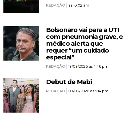
REDAÇÃO
as 10:02 am
Bolsonaro vai para a UTI
com pneumonia grave, e
médico alerta que
requer “um cuidado
especial”
REDAÇÃO
13/03/2026 as 4:46 pm
Debut de Mabi
REDAÇÃO
09/03/2026 as 5:14 pm