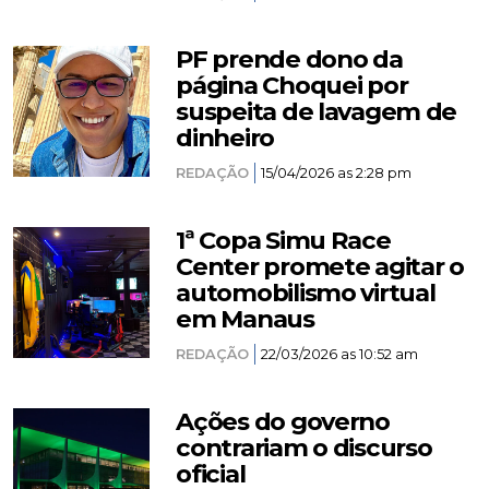
PF prende dono da
página Choquei por
suspeita de lavagem de
dinheiro
REDAÇÃO
15/04/2026 as 2:28 pm
1ª Copa Simu Race
Center promete agitar o
automobilismo virtual
em Manaus
REDAÇÃO
22/03/2026 as 10:52 am
Ações do governo
contrariam o discurso
oficial