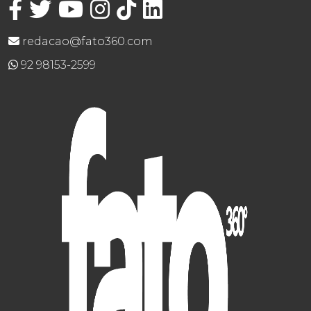
redacao@fato360.com
92 98153-2599