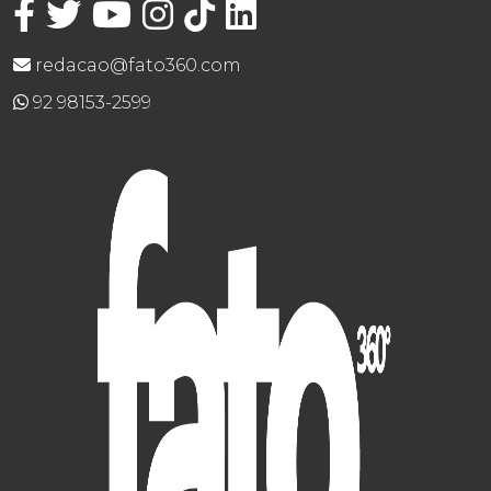
redacao@fato360.com
92 98153-2599