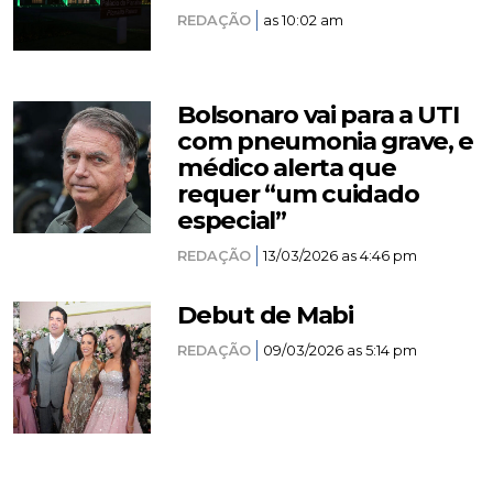
REDAÇÃO
as 10:02 am
Bolsonaro vai para a UTI
com pneumonia grave, e
médico alerta que
requer “um cuidado
especial”
REDAÇÃO
13/03/2026 as 4:46 pm
Debut de Mabi
REDAÇÃO
09/03/2026 as 5:14 pm