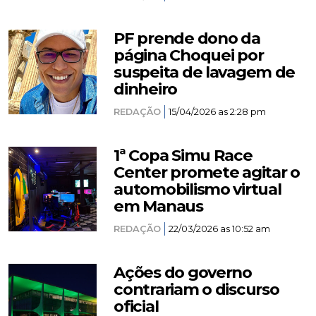
PF prende dono da
página Choquei por
suspeita de lavagem de
dinheiro
REDAÇÃO
15/04/2026 as 2:28 pm
1ª Copa Simu Race
Center promete agitar o
automobilismo virtual
em Manaus
REDAÇÃO
22/03/2026 as 10:52 am
Ações do governo
contrariam o discurso
oficial