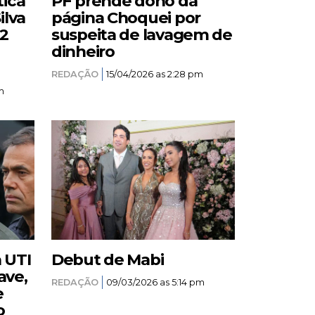
tica
PF prende dono da
ilva
página Choquei por
12
suspeita de lavagem de
dinheiro
REDAÇÃO
15/04/2026 as 2:28 pm
m
a UTI
Debut de Mabi
ave,
REDAÇÃO
09/03/2026 as 5:14 pm
e
o