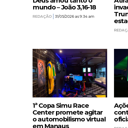
Deus amou tanto o
Atir
mundo – João 3,16-18
inva
Trum
REDAÇÃO
31/05/2026 as 9:34 am
esta
REDAÇ
1ª Copa Simu Race
Açõe
Center promete agitar
cont
o automobilismo virtual
ofici
em Manaus