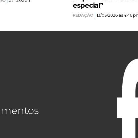
ÃO
as 10:02 am
especial”
REDAÇÃO
13/03/2026 as 4:46 p
cimentos