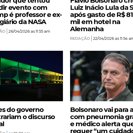
ador que tentou
Flávio Bolsonaro cri
dir evento com
Luiz Inácio Lula da S
p é professor e ex-
após gasto de R$ 8
giário da NASA
mil em hotel na
Alemanha
ÃO
26/04/2026 as 11:55 am
REDAÇÃO
22/04/2026 as 11:54 a
s do governo
Bolsonaro vai para 
rariam o discurso
com pneumonia gr
al
e médico alerta qu
requer “um cuidad