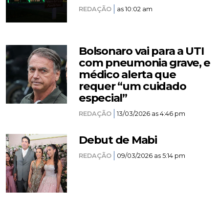
REDAÇÃO
as 10:02 am
Bolsonaro vai para a UTI
com pneumonia grave, e
médico alerta que
requer “um cuidado
especial”
REDAÇÃO
13/03/2026 as 4:46 pm
Debut de Mabi
REDAÇÃO
09/03/2026 as 5:14 pm