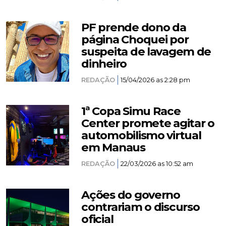
PF prende dono da
página Choquei por
suspeita de lavagem de
dinheiro
REDAÇÃO
15/04/2026 as 2:28 pm
1ª Copa Simu Race
Center promete agitar o
automobilismo virtual
em Manaus
REDAÇÃO
22/03/2026 as 10:52 am
Ações do governo
contrariam o discurso
oficial