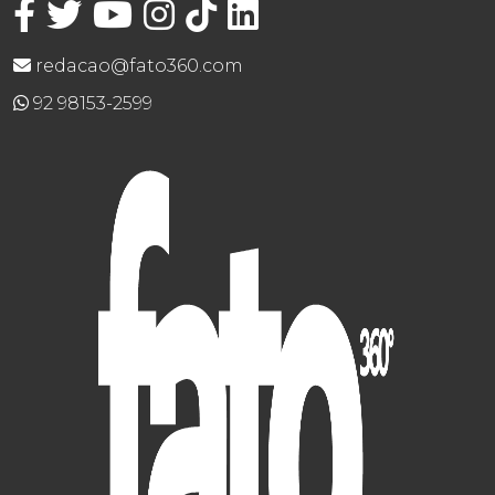
redacao@fato360.com
92 98153-2599