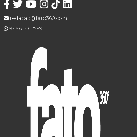
redacao@fato360.com
92 98153-2599