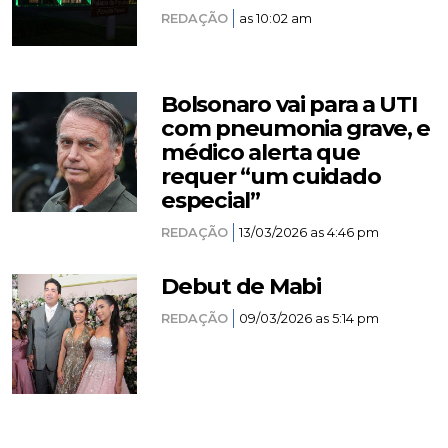
REDAÇÃO
as 10:02 am
Bolsonaro vai para a UTI
com pneumonia grave, e
médico alerta que
requer “um cuidado
especial”
REDAÇÃO
13/03/2026 as 4:46 pm
Debut de Mabi
REDAÇÃO
09/03/2026 as 5:14 pm