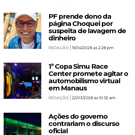
PF prende dono da
página Choquei por
suspeita de lavagem de
dinheiro
REDAÇÃO
15/04/2026 as 2:28 pm
1ª Copa Simu Race
Center promete agitar o
automobilismo virtual
em Manaus
REDAÇÃO
22/03/2026 as 10:52 am
Ações do governo
contrariam o discurso
oficial