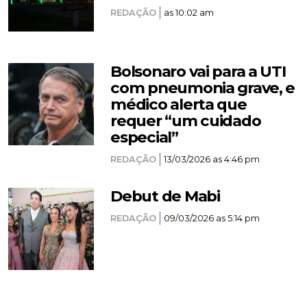
REDAÇÃO
as 10:02 am
Bolsonaro vai para a UTI
com pneumonia grave, e
médico alerta que
requer “um cuidado
especial”
REDAÇÃO
13/03/2026 as 4:46 pm
Debut de Mabi
REDAÇÃO
09/03/2026 as 5:14 pm