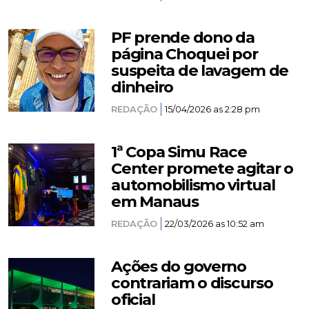
PF prende dono da
página Choquei por
suspeita de lavagem de
dinheiro
REDAÇÃO
15/04/2026 as 2:28 pm
1ª Copa Simu Race
Center promete agitar o
automobilismo virtual
em Manaus
REDAÇÃO
22/03/2026 as 10:52 am
Ações do governo
contrariam o discurso
oficial