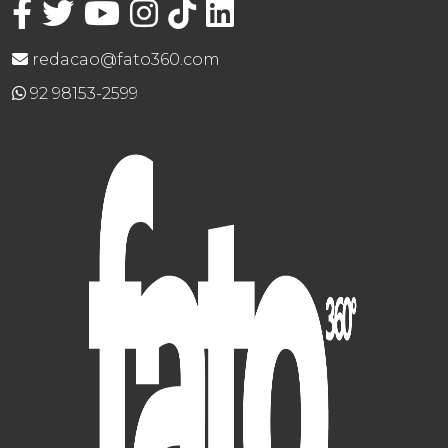
redacao@fato360.com
92 98153-2599