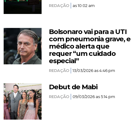
REDAÇÃO
as 10:02 am
Bolsonaro vai para a UTI
com pneumonia grave, e
médico alerta que
requer “um cuidado
especial”
REDAÇÃO
13/03/2026 as 4:46 pm
Debut de Mabi
REDAÇÃO
09/03/2026 as 5:14 pm