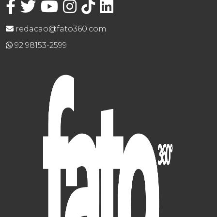
redacao@fato360.com
92 98153-2599