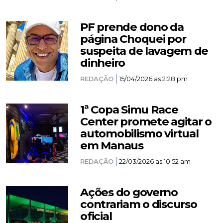
PF prende dono da
página Choquei por
suspeita de lavagem de
dinheiro
REDAÇÃO
15/04/2026 as 2:28 pm
1ª Copa Simu Race
Center promete agitar o
automobilismo virtual
em Manaus
REDAÇÃO
22/03/2026 as 10:52 am
Ações do governo
contrariam o discurso
oficial