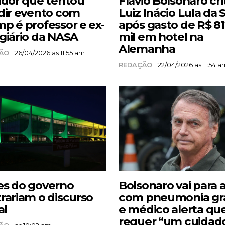
ador que tentou
Flávio Bolsonaro cri
dir evento com
Luiz Inácio Lula da S
p é professor e ex-
após gasto de R$ 8
giário da NASA
mil em hotel na
Alemanha
ÃO
26/04/2026 as 11:55 am
REDAÇÃO
22/04/2026 as 11:54 a
s do governo
Bolsonaro vai para 
rariam o discurso
com pneumonia gr
al
e médico alerta qu
requer “um cuidad