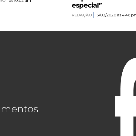
ÃO
as 10:02 am
especial”
REDAÇÃO
13/03/2026 as 4:46 p
cimentos