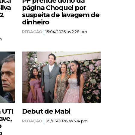
tica
PF prende dono da
ilva
página Choquei por
12
suspeita de lavagem de
dinheiro
REDAÇÃO
15/04/2026 as 2:28 pm
m
a UTI
Debut de Mabi
ave,
REDAÇÃO
09/03/2026 as 5:14 pm
e
o