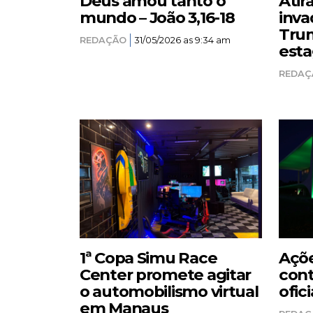
Deus amou tanto o
Atir
mundo – João 3,16-18
inva
Trum
REDAÇÃO
31/05/2026 as 9:34 am
esta
REDAÇ
1ª Copa Simu Race
Açõe
Center promete agitar
cont
o automobilismo virtual
ofici
em Manaus