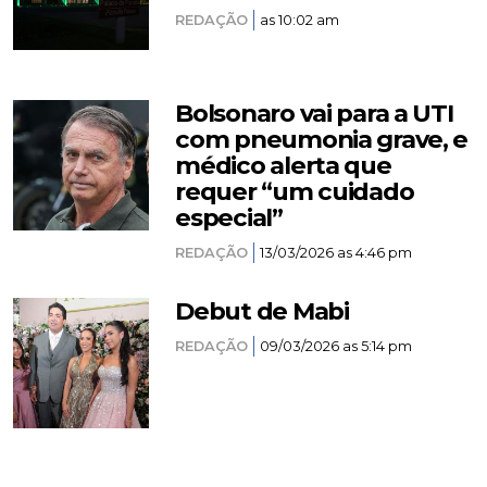
REDAÇÃO
as 10:02 am
Bolsonaro vai para a UTI
com pneumonia grave, e
médico alerta que
requer “um cuidado
especial”
REDAÇÃO
13/03/2026 as 4:46 pm
Debut de Mabi
REDAÇÃO
09/03/2026 as 5:14 pm