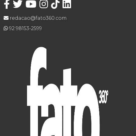
redacao@fato360.com
92 98153-2599