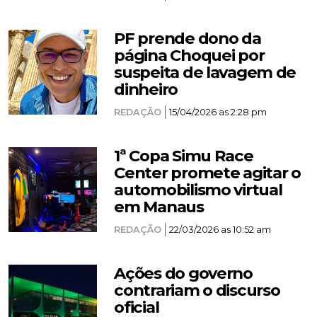
PF prende dono da
página Choquei por
suspeita de lavagem de
dinheiro
REDAÇÃO
15/04/2026 as 2:28 pm
1ª Copa Simu Race
Center promete agitar o
automobilismo virtual
em Manaus
REDAÇÃO
22/03/2026 as 10:52 am
Ações do governo
contrariam o discurso
oficial