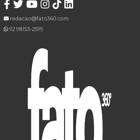
redacao@fato360.com
92 98153-2599