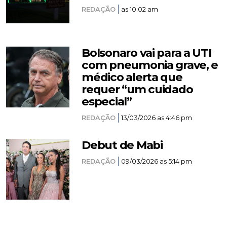
REDAÇÃO
as 10:02 am
Bolsonaro vai para a UTI
com pneumonia grave, e
médico alerta que
requer “um cuidado
especial”
REDAÇÃO
13/03/2026 as 4:46 pm
Debut de Mabi
REDAÇÃO
09/03/2026 as 5:14 pm