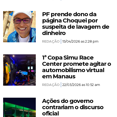
PF prende dono da
página Choquei por
suspeita de lavagem de
dinheiro
REDAÇÃO
15/04/2026 as 2:28 pm
1ª Copa Simu Race
Center promete agitar o
automobilismo virtual
em Manaus
REDAÇÃO
22/03/2026 as 10:52 am
Ações do governo
contrariam o discurso
oficial