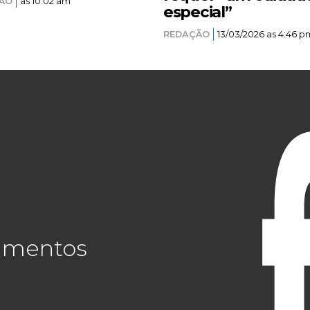
ÃO
as 10:02 am
especial”
REDAÇÃO
13/03/2026 as 4:46 p
cimentos