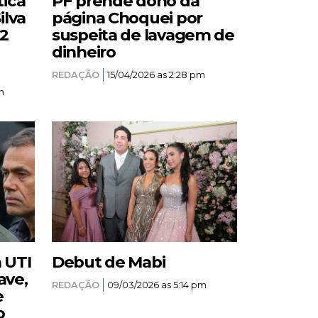
tica
PF prende dono da
ilva
página Choquei por
12
suspeita de lavagem de
dinheiro
REDAÇÃO
15/04/2026 as 2:28 pm
m
a UTI
Debut de Mabi
ave,
REDAÇÃO
09/03/2026 as 5:14 pm
e
o