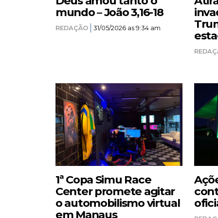
Deus amou tanto o
Atir
mundo – João 3,16-18
inva
Trum
REDAÇÃO
31/05/2026 as 9:34 am
esta
REDAÇ
1ª Copa Simu Race
Açõe
Center promete agitar
cont
o automobilismo virtual
ofici
em Manaus