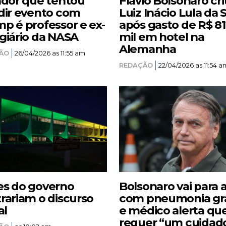
ador que tentou
Flávio Bolsonaro cri
dir evento com
Luiz Inácio Lula da S
p é professor e ex-
após gasto de R$ 8
giário da NASA
mil em hotel na
Alemanha
ÃO
26/04/2026 as 11:55 am
REDAÇÃO
22/04/2026 as 11:54 a
s do governo
Bolsonaro vai para 
rariam o discurso
com pneumonia gr
al
e médico alerta qu
requer “um cuidad