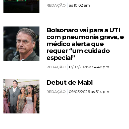
REDAÇÃO
as 10:02 am
Bolsonaro vai para a UTI
com pneumonia grave, e
médico alerta que
requer “um cuidado
especial”
REDAÇÃO
13/03/2026 as 4:46 pm
Debut de Mabi
REDAÇÃO
09/03/2026 as 5:14 pm