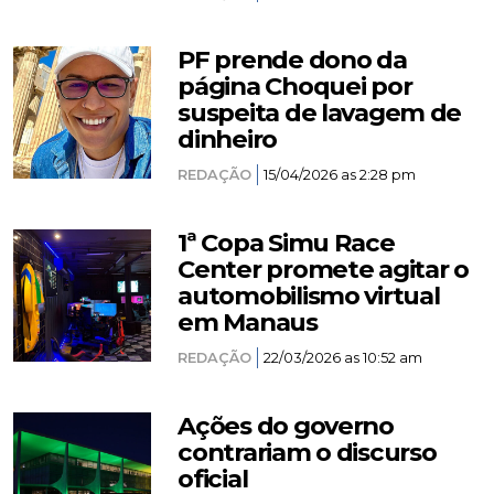
PF prende dono da
página Choquei por
suspeita de lavagem de
dinheiro
REDAÇÃO
15/04/2026 as 2:28 pm
1ª Copa Simu Race
Center promete agitar o
automobilismo virtual
em Manaus
REDAÇÃO
22/03/2026 as 10:52 am
Ações do governo
contrariam o discurso
oficial