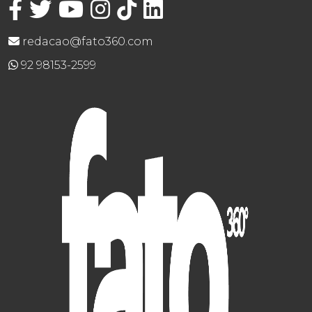
redacao@fato360.com
92 98153-2599