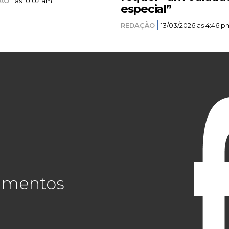
ÃO
as 10:02 am
especial”
REDAÇÃO
13/03/2026 as 4:46 p
cimentos