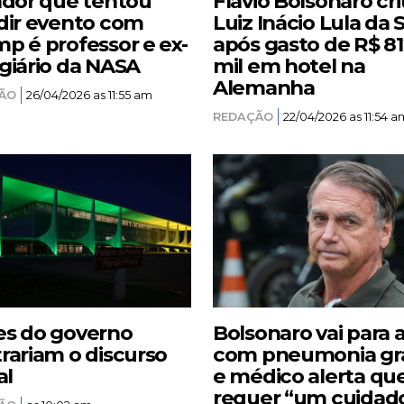
ador que tentou
Flávio Bolsonaro cri
dir evento com
Luiz Inácio Lula da S
p é professor e ex-
após gasto de R$ 8
giário da NASA
mil em hotel na
Alemanha
ÃO
26/04/2026 as 11:55 am
REDAÇÃO
22/04/2026 as 11:54 a
s do governo
Bolsonaro vai para 
rariam o discurso
com pneumonia gr
al
e médico alerta qu
requer “um cuidad