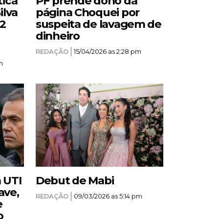
tica
PF prende dono da
ilva
página Choquei por
12
suspeita de lavagem de
dinheiro
REDAÇÃO
15/04/2026 as 2:28 pm
m
a UTI
Debut de Mabi
ave,
REDAÇÃO
09/03/2026 as 5:14 pm
e
o