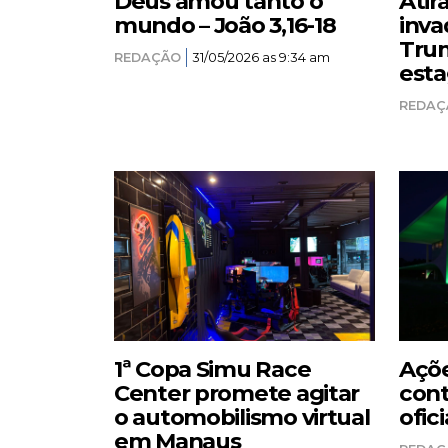
Deus amou tanto o
Atir
mundo – João 3,16-18
inva
Trum
REDAÇÃO
31/05/2026 as 9:34 am
esta
REDAÇ
1ª Copa Simu Race
Açõe
Center promete agitar
cont
o automobilismo virtual
ofici
em Manaus