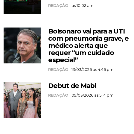
REDAÇÃO
as 10:02 am
Bolsonaro vai para a UTI
com pneumonia grave, e
médico alerta que
requer “um cuidado
especial”
REDAÇÃO
13/03/2026 as 4:46 pm
Debut de Mabi
REDAÇÃO
09/03/2026 as 5:14 pm