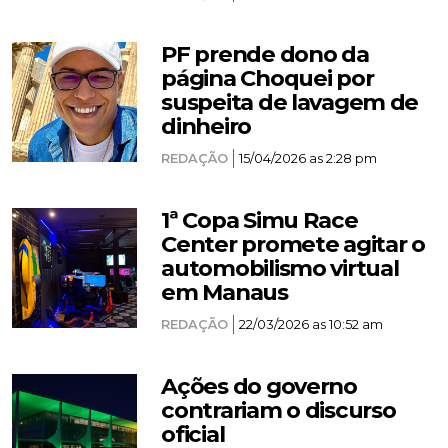
PF prende dono da
página Choquei por
suspeita de lavagem de
dinheiro
REDAÇÃO
15/04/2026 as 2:28 pm
1ª Copa Simu Race
Center promete agitar o
automobilismo virtual
em Manaus
REDAÇÃO
22/03/2026 as 10:52 am
Ações do governo
contrariam o discurso
oficial