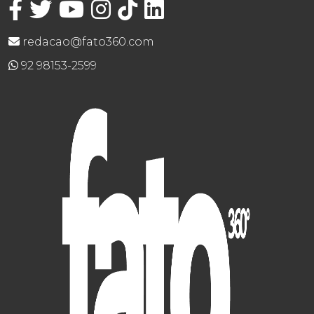
redacao@fato360.com
92 98153-2599