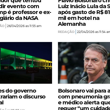
ador que tentou
Flávio Bolsonaro cri
dir evento com
Luiz Inácio Lula da S
p é professor e ex-
após gasto de R$ 8
giário da NASA
mil em hotel na
Alemanha
ÃO
26/04/2026 as 11:55 am
REDAÇÃO
22/04/2026 as 11:54 a
s do governo
Bolsonaro vai para 
rariam o discurso
com pneumonia gr
al
e médico alerta qu
requer “um cuidad