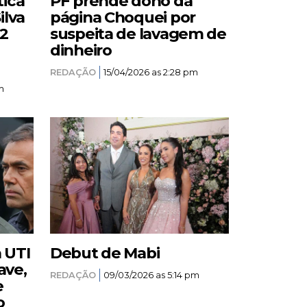
tica
PF prende dono da
ilva
página Choquei por
12
suspeita de lavagem de
dinheiro
REDAÇÃO
15/04/2026 as 2:28 pm
m
a UTI
Debut de Mabi
ave,
REDAÇÃO
09/03/2026 as 5:14 pm
e
o