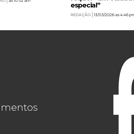
ÃO
as 10:02 am
especial”
REDAÇÃO
13/03/2026 as 4:46 p
cimentos