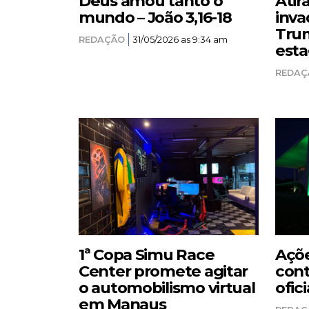
Deus amou tanto o
Atir
mundo – João 3,16-18
inva
Trum
REDAÇÃO
31/05/2026 as 9:34 am
esta
REDAÇ
1ª Copa Simu Race
Açõe
Center promete agitar
cont
o automobilismo virtual
ofici
em Manaus