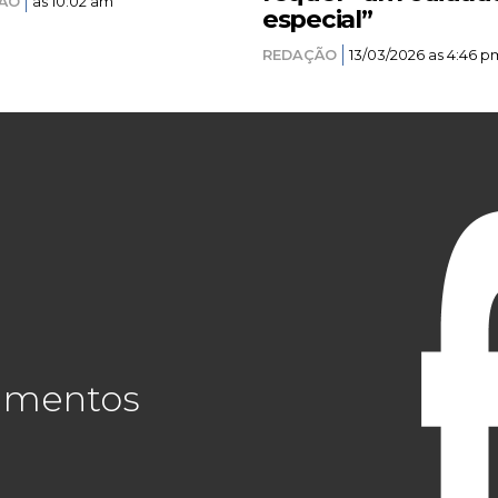
ÃO
as 10:02 am
especial”
REDAÇÃO
13/03/2026 as 4:46 p
cimentos