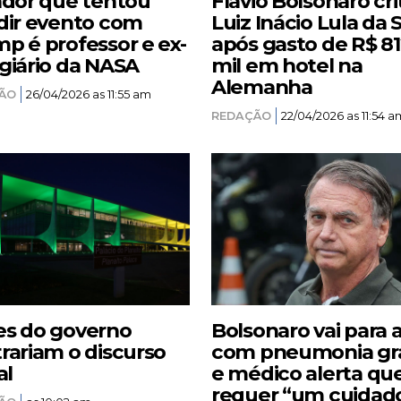
ador que tentou
Flávio Bolsonaro cri
dir evento com
Luiz Inácio Lula da S
p é professor e ex-
após gasto de R$ 8
giário da NASA
mil em hotel na
Alemanha
ÃO
26/04/2026 as 11:55 am
REDAÇÃO
22/04/2026 as 11:54 a
s do governo
Bolsonaro vai para 
rariam o discurso
com pneumonia gr
al
e médico alerta qu
requer “um cuidad