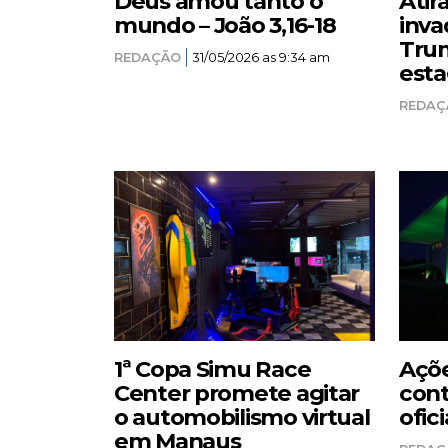
Deus amou tanto o
Atir
mundo – João 3,16-18
inva
Trum
REDAÇÃO
31/05/2026 as 9:34 am
esta
REDAÇ
1ª Copa Simu Race
Açõe
Center promete agitar
cont
o automobilismo virtual
ofici
em Manaus