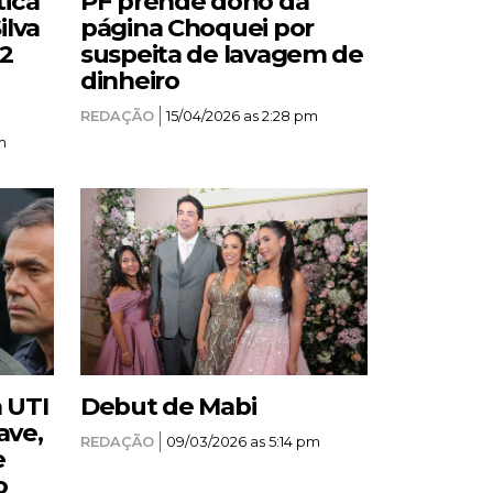
tica
PF prende dono da
ilva
página Choquei por
12
suspeita de lavagem de
dinheiro
REDAÇÃO
15/04/2026 as 2:28 pm
m
a UTI
Debut de Mabi
ave,
REDAÇÃO
09/03/2026 as 5:14 pm
e
o