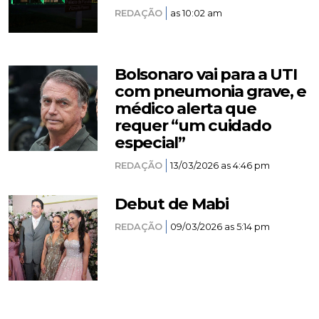
REDAÇÃO
as 10:02 am
Bolsonaro vai para a UTI
com pneumonia grave, e
médico alerta que
requer “um cuidado
especial”
REDAÇÃO
13/03/2026 as 4:46 pm
Debut de Mabi
REDAÇÃO
09/03/2026 as 5:14 pm