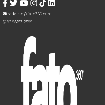
redacao@fato360.com
92 98153-2599