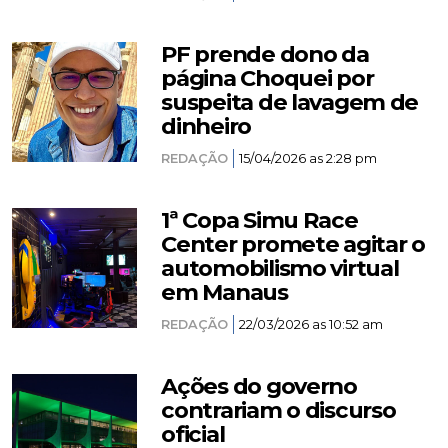
PF prende dono da
página Choquei por
suspeita de lavagem de
dinheiro
REDAÇÃO
15/04/2026 as 2:28 pm
1ª Copa Simu Race
Center promete agitar o
automobilismo virtual
em Manaus
REDAÇÃO
22/03/2026 as 10:52 am
Ações do governo
contrariam o discurso
oficial