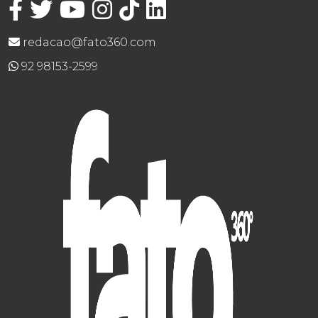
redacao@fato360.com
92 98153-2599