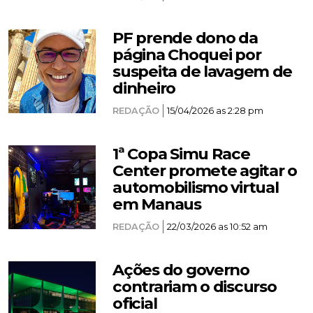
PF prende dono da
página Choquei por
suspeita de lavagem de
dinheiro
REDAÇÃO
15/04/2026 as 2:28 pm
1ª Copa Simu Race
Center promete agitar o
automobilismo virtual
em Manaus
REDAÇÃO
22/03/2026 as 10:52 am
Ações do governo
contrariam o discurso
oficial