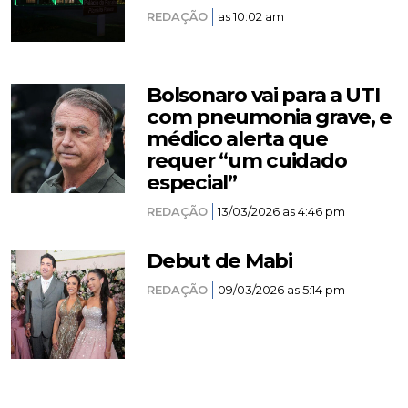
REDAÇÃO
as 10:02 am
Bolsonaro vai para a UTI
com pneumonia grave, e
médico alerta que
requer “um cuidado
especial”
REDAÇÃO
13/03/2026 as 4:46 pm
Debut de Mabi
REDAÇÃO
09/03/2026 as 5:14 pm