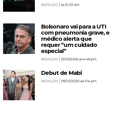
REDAÇÃO
as 10:02 am
Bolsonaro vai para a UTI
com pneumonia grave, e
médico alerta que
requer “um cuidado
especial”
REDAÇÃO
13/03/2026 as 4:46 pm
Debut de Mabi
REDAÇÃO
09/03/2026 as 5:14 pm