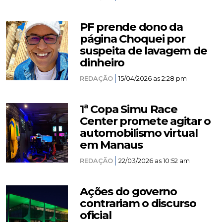
PF prende dono da
página Choquei por
suspeita de lavagem de
dinheiro
REDAÇÃO
15/04/2026 as 2:28 pm
1ª Copa Simu Race
Center promete agitar o
automobilismo virtual
em Manaus
REDAÇÃO
22/03/2026 as 10:52 am
Ações do governo
contrariam o discurso
oficial