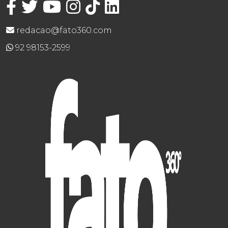
redacao@fato360.com
92 98153-2599