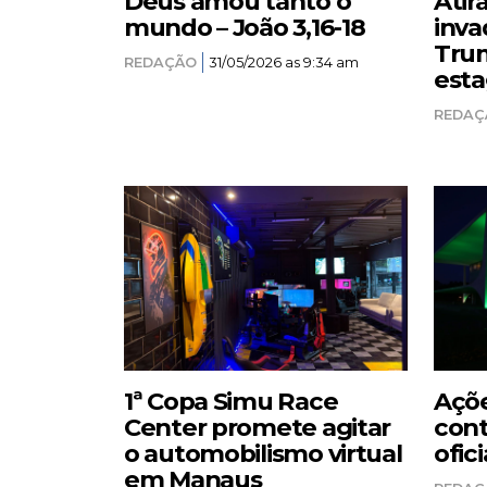
Deus amou tanto o
Atir
mundo – João 3,16-18
inva
Trum
REDAÇÃO
31/05/2026 as 9:34 am
esta
REDAÇ
1ª Copa Simu Race
Açõe
Center promete agitar
cont
o automobilismo virtual
ofici
em Manaus