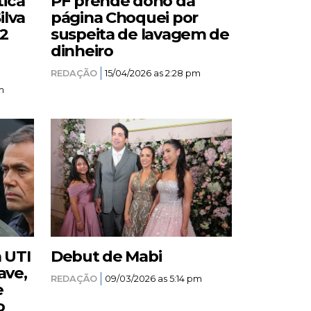
tica
PF prende dono da
ilva
página Choquei por
12
suspeita de lavagem de
dinheiro
REDAÇÃO
15/04/2026 as 2:28 pm
m
a UTI
Debut de Mabi
ave,
REDAÇÃO
09/03/2026 as 5:14 pm
e
o