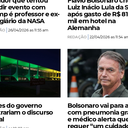
ador que tentou
Flávio Bolsonaro cri
dir evento com
Luiz Inácio Lula da S
p é professor e ex-
após gasto de R$ 8
giário da NASA
mil em hotel na
Alemanha
ÃO
26/04/2026 as 11:55 am
REDAÇÃO
22/04/2026 as 11:54 a
s do governo
Bolsonaro vai para 
rariam o discurso
com pneumonia gr
al
e médico alerta qu
requer “um cuidad