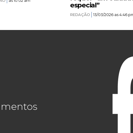
ÃO
as 10:02 am
especial”
REDAÇÃO
13/03/2026 as 4:46 p
cimentos