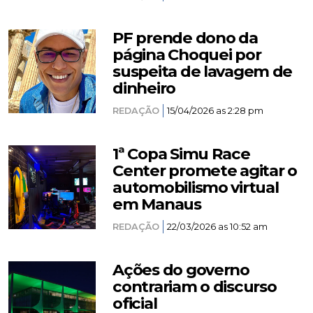
PF prende dono da
página Choquei por
suspeita de lavagem de
dinheiro
REDAÇÃO
15/04/2026 as 2:28 pm
1ª Copa Simu Race
Center promete agitar o
automobilismo virtual
em Manaus
REDAÇÃO
22/03/2026 as 10:52 am
Ações do governo
contrariam o discurso
oficial