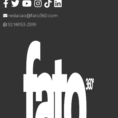
redacao@fato360.com
92 98153-2599