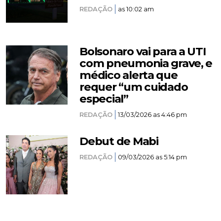
REDAÇÃO
as 10:02 am
Bolsonaro vai para a UTI
com pneumonia grave, e
médico alerta que
requer “um cuidado
especial”
REDAÇÃO
13/03/2026 as 4:46 pm
Debut de Mabi
REDAÇÃO
09/03/2026 as 5:14 pm