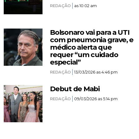
REDAÇÃO
as 10:02 am
Bolsonaro vai para a UTI
com pneumonia grave, e
médico alerta que
requer “um cuidado
especial”
REDAÇÃO
13/03/2026 as 4:46 pm
Debut de Mabi
REDAÇÃO
09/03/2026 as 5:14 pm