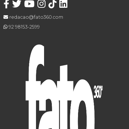
redacao@fato360.com
92 98153-2599