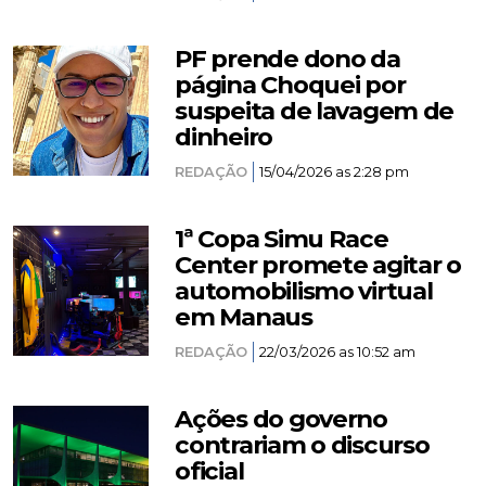
PF prende dono da
página Choquei por
suspeita de lavagem de
dinheiro
REDAÇÃO
15/04/2026 as 2:28 pm
1ª Copa Simu Race
Center promete agitar o
automobilismo virtual
em Manaus
REDAÇÃO
22/03/2026 as 10:52 am
Ações do governo
contrariam o discurso
oficial