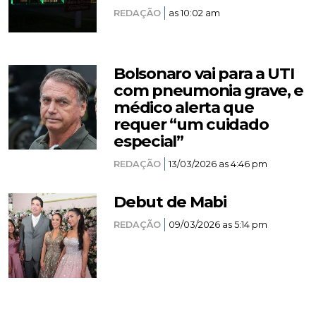
REDAÇÃO
as 10:02 am
Bolsonaro vai para a UTI
com pneumonia grave, e
médico alerta que
requer “um cuidado
especial”
REDAÇÃO
13/03/2026 as 4:46 pm
Debut de Mabi
REDAÇÃO
09/03/2026 as 5:14 pm