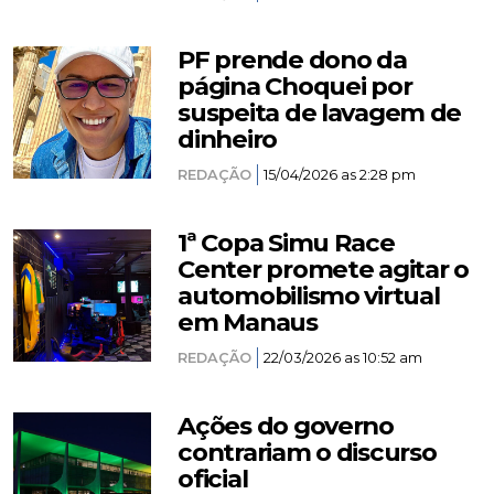
PF prende dono da
página Choquei por
suspeita de lavagem de
dinheiro
REDAÇÃO
15/04/2026 as 2:28 pm
1ª Copa Simu Race
Center promete agitar o
automobilismo virtual
em Manaus
REDAÇÃO
22/03/2026 as 10:52 am
Ações do governo
contrariam o discurso
oficial