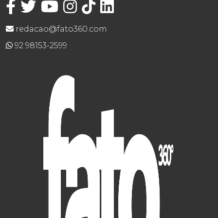
redacao@fato360.com
92 98153-2599