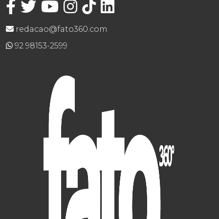
redacao@fato360.com
92 98153-2599