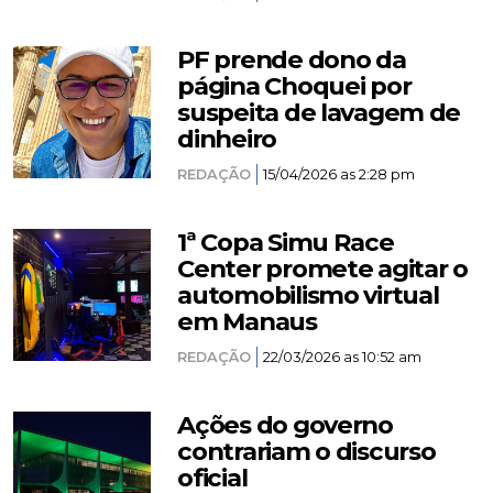
PF prende dono da
página Choquei por
suspeita de lavagem de
dinheiro
REDAÇÃO
15/04/2026 as 2:28 pm
1ª Copa Simu Race
Center promete agitar o
automobilismo virtual
em Manaus
REDAÇÃO
22/03/2026 as 10:52 am
Ações do governo
contrariam o discurso
oficial