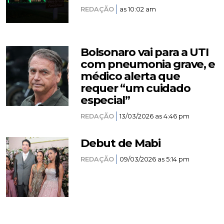
REDAÇÃO
as 10:02 am
Bolsonaro vai para a UTI
com pneumonia grave, e
médico alerta que
requer “um cuidado
especial”
REDAÇÃO
13/03/2026 as 4:46 pm
Debut de Mabi
REDAÇÃO
09/03/2026 as 5:14 pm