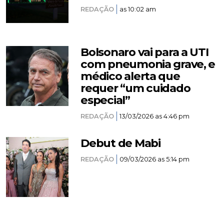
REDAÇÃO
as 10:02 am
Bolsonaro vai para a UTI
com pneumonia grave, e
médico alerta que
requer “um cuidado
especial”
REDAÇÃO
13/03/2026 as 4:46 pm
Debut de Mabi
REDAÇÃO
09/03/2026 as 5:14 pm