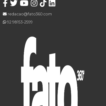
redacao@fato360.com
92 98153-2599