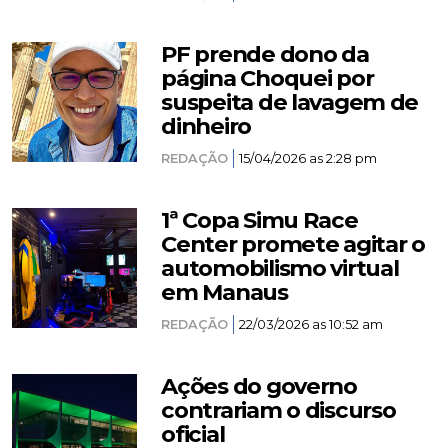
PF prende dono da
página Choquei por
suspeita de lavagem de
dinheiro
REDAÇÃO
15/04/2026 as 2:28 pm
1ª Copa Simu Race
Center promete agitar o
automobilismo virtual
em Manaus
REDAÇÃO
22/03/2026 as 10:52 am
Ações do governo
contrariam o discurso
oficial