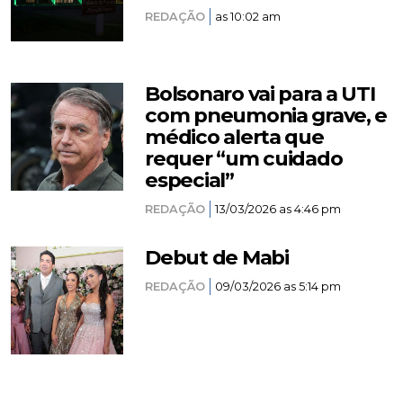
REDAÇÃO
as 10:02 am
Bolsonaro vai para a UTI
com pneumonia grave, e
médico alerta que
requer “um cuidado
especial”
REDAÇÃO
13/03/2026 as 4:46 pm
Debut de Mabi
REDAÇÃO
09/03/2026 as 5:14 pm