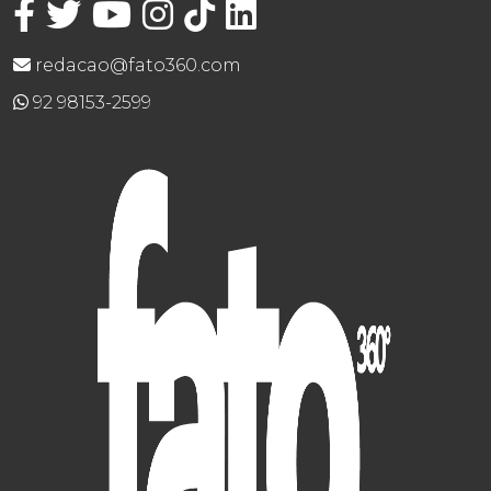
redacao@fato360.com
92 98153-2599