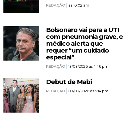
REDAÇÃO
as 10:02 am
Bolsonaro vai para a UTI
com pneumonia grave, e
médico alerta que
requer “um cuidado
especial”
REDAÇÃO
13/03/2026 as 4:46 pm
Debut de Mabi
REDAÇÃO
09/03/2026 as 5:14 pm