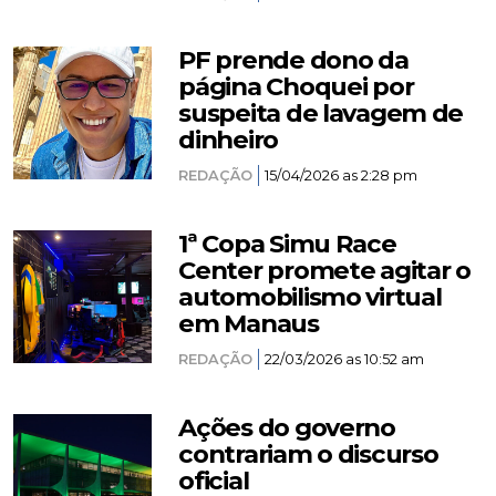
PF prende dono da
página Choquei por
suspeita de lavagem de
dinheiro
REDAÇÃO
15/04/2026 as 2:28 pm
1ª Copa Simu Race
Center promete agitar o
automobilismo virtual
em Manaus
REDAÇÃO
22/03/2026 as 10:52 am
Ações do governo
contrariam o discurso
oficial