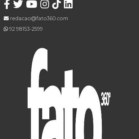
redacao@fato360.com
92 98153-2599