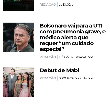
REDAÇÃO
as 10:02 am
Bolsonaro vai para a UTI
com pneumonia grave, e
médico alerta que
requer “um cuidado
especial”
REDAÇÃO
13/03/2026 as 4:46 pm
Debut de Mabi
REDAÇÃO
09/03/2026 as 5:14 pm