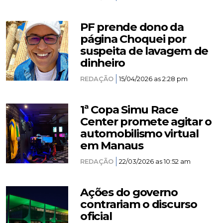
PF prende dono da
página Choquei por
suspeita de lavagem de
dinheiro
REDAÇÃO
15/04/2026 as 2:28 pm
1ª Copa Simu Race
Center promete agitar o
automobilismo virtual
em Manaus
REDAÇÃO
22/03/2026 as 10:52 am
Ações do governo
contrariam o discurso
oficial