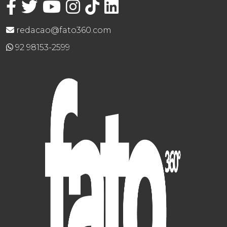
redacao@fato360.com
92 98153-2599